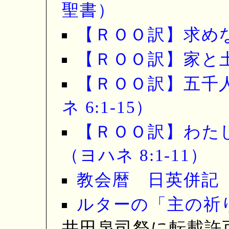
聖書）
【ＲＯＯ訳】求めなさ
【ＲＯＯ訳】家と土台
【ＲＯＯ訳】五千
ネ 6:1-15）
【ＲＯＯ訳】わた
（ヨハネ 8:1-11）
教会暦 日英併記
ルターの「主の祈
井田泉司祭に転載許